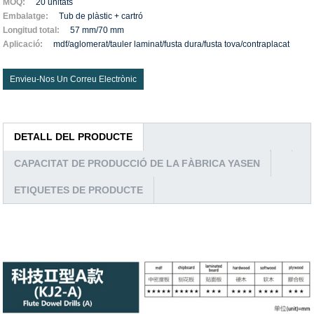
MOQ:
20 unitats
Embalatge:
Tub de plàstic + cartró
Longitud total:
57 mm/70 mm
Aplicació:
mdf/aglomerat/tauler laminat/fusta dura/fusta tova/contraplacat
Envieu-Nos Un Correu Electrònic
DETALL DEL PRODUCTE
CAPACITAT DE PRODUCCIÓ DE LA FÀBRICA YASEN
ETIQUETES DE PRODUCTE