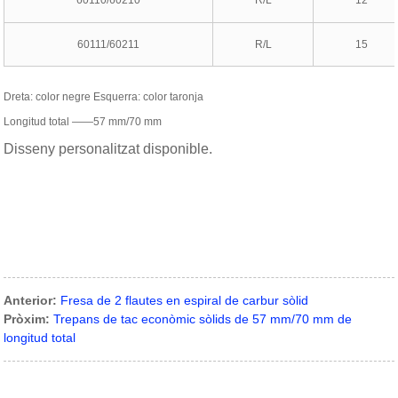
60111/60211
R/L
15
Dreta: color negre Esquerra: color taronja
Longitud total ——57 mm/70 mm
Disseny personalitzat disponible.
Anterior:
Fresa de 2 flautes en espiral de carbur sòlid
Pròxim:
Trepans de tac econòmic sòlids de 57 mm/70 mm de
longitud total