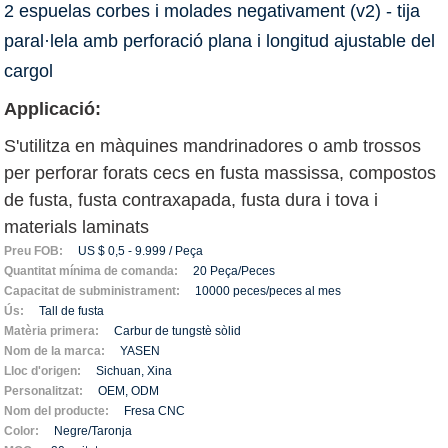
2 espuelas corbes i molades negativament (v2) - tija
paral·lela amb perforació plana i longitud ajustable del
cargol
A
p
plicació:
S'utilitza en màquines mandrinadores o amb trossos
per perforar forats cecs en fusta massissa, compostos
de fusta, fusta contraxapada, fusta dura i tova i
materials laminats
Preu FOB:
US $ 0,5 - 9.999 / Peça
Quantitat mínima de comanda:
20 Peça/Peces
Capacitat de subministrament:
10000 peces/peces al mes
Ús:
Tall de fusta
Matèria primera:
Carbur de tungstè sòlid
Nom de la marca:
YASEN
Lloc d'origen:
Sichuan, Xina
Personalitzat:
OEM, ODM
Nom del producte:
Fresa CNC
Color:
Negre/Taronja