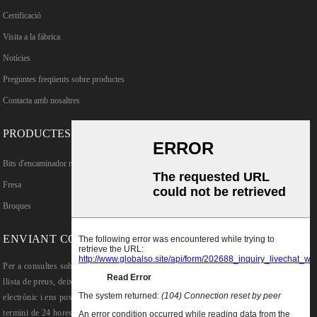
Certificació
Visita a la fàbrica
Notícies
Preguntes freqüents sobre productes
Contacta amb nosaltres
PRODUCTES
Bits d'encaminador rectes TCT
Fresa
Broques
ENVIANT CONSULTES
Per a consultes sobre els nostres productes o
llista de preus, deixeu-nos el vostre correu
electrònic i ens posarem en contacte en un
termini de 24 hores.