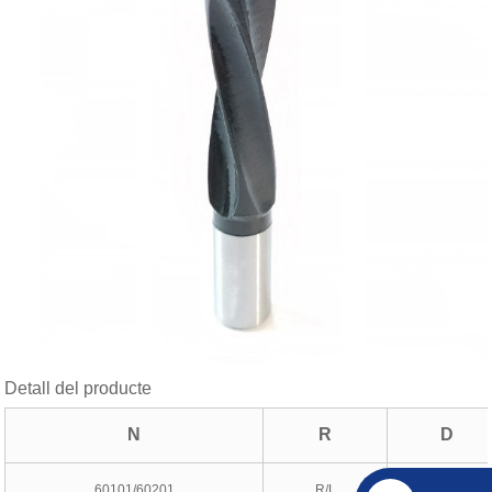
Detall del producte
N
R
D
60101/60201
R/L
5