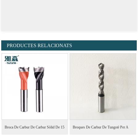
PRODUCTES RELACIONATS
Broca De Carbur De Carbur Sòlid De 15
Broques De Carbur De Tungstè Per A
Mm De Nou Tipus Per A...
Mel D'alumini...