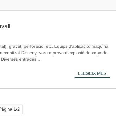
vall
ntal), gravat, perforació, etc. Equips d'aplicació: màquina
e mecanitzat Disseny: vora a prova d'explosió de xapa de
 Diverses entrades...
LLEGEIX MÉS
Pàgina 1/2