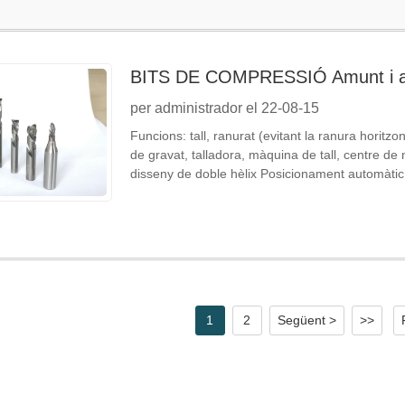
BITS DE COMPRESSIÓ Amunt i a
per administrador el 22-08-15
Funcions: tall, ranurat (evitant la ranura horitzo
de gravat, talladora, màquina de tall, centre d
disseny de doble hèlix Posicionament automàtic
1
2
Següent >
>>