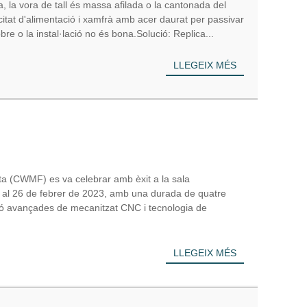
a, la vora de tall és massa afilada o la cantonada del
citat d'alimentació i xamfrà amb acer daurat per passivar
bre o la instal·lació no és bona.Solució: Replica...
LLEGEIX MÉS
ta (CWMF) es va celebrar amb èxit a la sala
 al 26 de febrer de 2023, amb una durada de quatre
ció avançades de mecanitzat CNC i tecnologia de
LLEGEIX MÉS