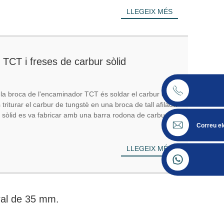
LLEGEIX MÉS
 TCT i freses de carbur sòlid
 la broca de l'encaminador TCT és soldar el carbur de
s triturar el carbur de tungstè en una broca de tall afilada
 sòlid es va fabricar amb una barra rodona de carbur
Correu el
LLEGEIX MÉS
ral de 35 mm.