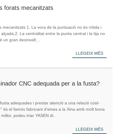
ls forats mecanitzats
s mecanitzats 1. La vora de la puntuació no és nítida i
çada;2. La centralitat entre la punta central i la tija no
é un gran desnivell;...
LLEGEIX MÉS
minador CNC adequada per a la fusta?
 fusta adequades i prestar atenció a una relació cost-
és el famós fabricant d'eines a la Xina amb molt bona
 millor, podeu triar YASEN di...
LLEGEIX MÉS