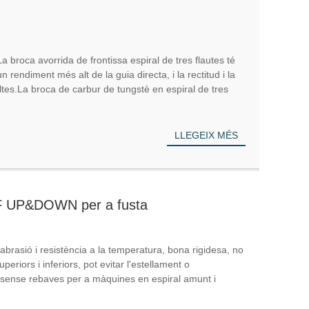
La broca avorrida de frontissa espiral de tres flautes té
n rendiment més alt de la guia directa, i la rectitud i la
ltes.La broca de carbur de tungstè en espiral de tres
LLEGEIX MÉS
3F UP&DOWN per a fusta
 l'abrasió i resistència a la temperatura, bona rigidesa, no
periors i inferiors, pot evitar l'estellament o
all, sense rebaves per a màquines en espiral amunt i