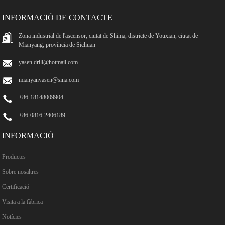
INFORMACIÓ DE CONTACTE
Zona industrial de l'ascensor, ciutat de Shima, districte de Youxian, ciutat de
Mianyang, província de Sichuan
yasen.drill@hotmail.com
mianyanyasen@sina.com
+86-18148009904
+86-0816-2406189
INFORMACIÓ
Productes
Sobre nosaltres
Certificació
Visita a la fàbrica
Notícies