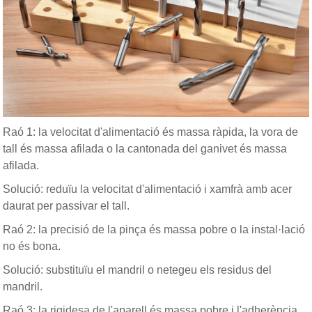
Raó 1: la velocitat d'alimentació és massa ràpida, la vora de
tall és massa afilada o la cantonada del ganivet és massa
afilada.
Solució: reduïu la velocitat d'alimentació i xamfrà amb acer
daurat per passivar el tall.
Raó 2: la precisió de la pinça és massa pobre o la instal·lació
no és bona.
Solució: substituïu el mandril o netegeu els residus del
mandril.
Raó 3: la rigidesa de l'aparell és massa pobre i l'adherència