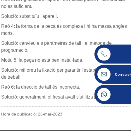
no és suficient.
Solució: substituïu l'aparell.
Raó 4: la forma de la peça és complexa i hi ha massa angles
morts.
Solució: canvieu els paràmetres de tall i el mètode de
programació.
Motiu 5: la peça no està ben instal·lada.
Solució: milloreu la fixació per garantir l'estabilitat de la peça
Correu el
de treball.
Raó 6: la direcció de tall és incorrecta.
Solució: generalment, el fresat avall s'utilitza per tallar
Hora de publicació: 26-mar-2023