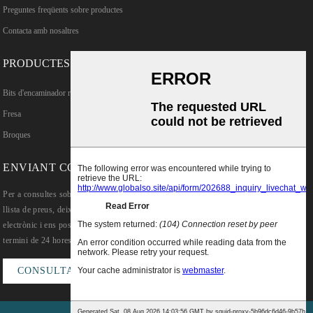
Preguntes freqüents sobre productes
Contacta amb nosaltres
PRODUCTES
Bits d'encaminador rectes TCT
Fresa
Broques
ENVIANT CONSULTES
Per a consultes sobre els nostres productes o
llista de preus, deixeu-nos el vostre correu
electrònic i ens posarem en contacte en un
termini de 24 hores.
CONSULTA ARA